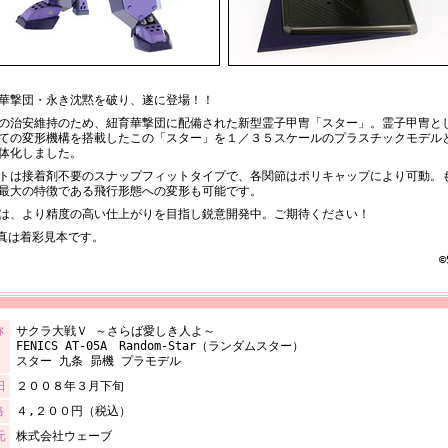
華撃団・永き沈黙を破り、遂に登場！！
の治安維持のため、紐育華撃団に配備された新型霊子甲冑「スター」。霊子甲冑と
ての変形機構を搭載したこの「スター」を１／３５スケールのプラスチックモデル
体化しました。
トは接着剤不要のスナップフィットタイプで、各関節はポリキャップにより可動。
最大の特徴である飛行形態への変形も可能です。
は、より精度の高い仕上がりを目指し鋭意開発中。ご期待ください！
真は着彩見本です。
©
称
サクラ大戦Ｖ ～さらば愛しき人よ～
FENICS AT-05A Random-Star（ランダムスター）
スター 九条 昴機 プラモデル
日
２００８年３月下旬
格
４,２００円（税込）
元
株式会社ウェーブ