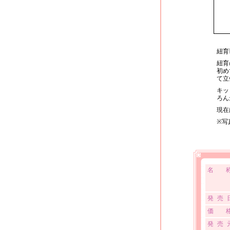
紐育
紐育
初め
て立
キッ
ろん
現在
※写
名 
発 売 
価 
発 売 