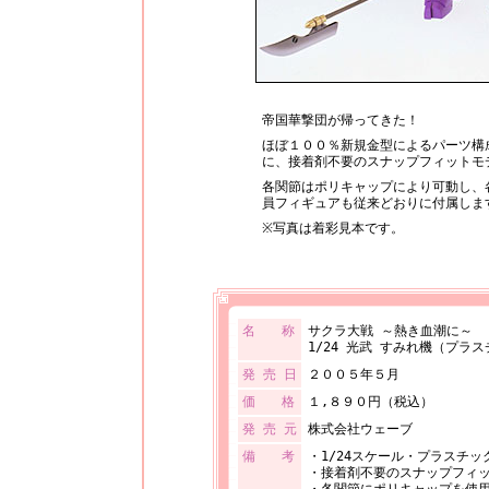
帝国華撃団が帰ってきた！
ほぼ１００％新規金型によるパーツ構
に、接着剤不要のスナップフィットモ
各関節はポリキャップにより可動し、
員フィギュアも従来どおりに付属しま
※写真は着彩見本です。
名 称
サクラ大戦 ～熱き血潮に～
1/24 光武 すみれ機（プラ
発 売 日
２００５年５月
価 格
１,８９０円（税込）
発 売 元
株式会社ウェーブ
備 考
・1/24スケール・プラスチ
・接着剤不要のスナップフィ