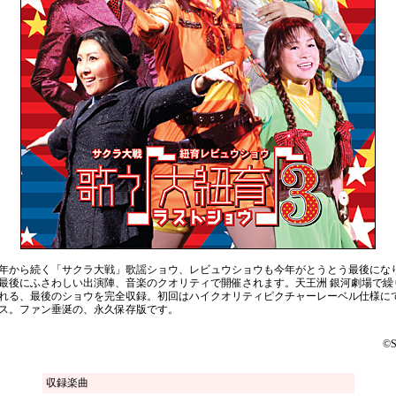
97年から続く「サクラ大戦」歌謡ショウ、レビュウショウも今年がとうとう最後にな
最後にふさわしい出演陣、音楽のクオリティで開催されます。天王洲 銀河劇場で繰
れる、最後のショウを完全収録。初回はハイクオリティピクチャーレーベル仕様に
ス。ファン垂涎の、永久保存版です。
©
収録楽曲