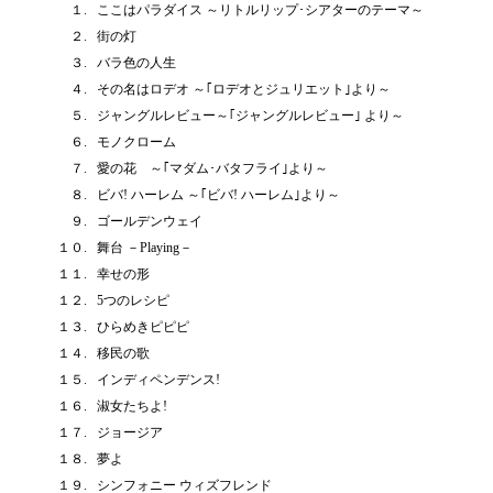
１.
ここはパラダイス ～リトルリップ･シアターのテーマ～
２.
街の灯
３.
バラ色の人生
４.
その名はロデオ ～｢ロデオとジュリエット｣より～
５.
ジャングルレビュー～｢ジャングルレビュー｣ より～
６.
モノクローム
７.
愛の花 ～｢マダム･バタフライ｣より～
８.
ビバ! ハーレム ～｢ビバ! ハーレム｣より～
９.
ゴールデンウェイ
１０.
舞台 －Playing－
１１.
幸せの形
１２.
5つのレシピ
１３.
ひらめきピピピ
１４.
移民の歌
１５.
インディペンデンス!
１６.
淑女たちよ!
１７.
ジョージア
１８.
夢よ
１９.
シンフォニー ウィズフレンド