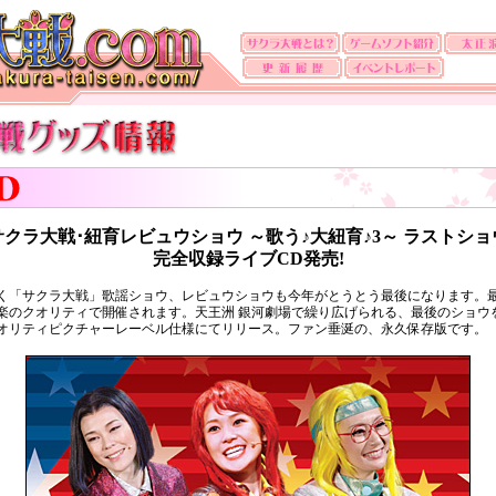
サクラ大戦･紐育レビュウショウ ～歌う♪大紐育♪3～ ラストショ
完全収録ライブCD発売!
ら続く「サクラ大戦」歌謡ショウ、レビュウショウも今年がとうとう最後になります。
楽のクオリティで開催されます。天王洲 銀河劇場で繰り広げられる、最後のショウ
オリティピクチャーレーベル仕様にてリリース。ファン垂涎の、永久保存版です。