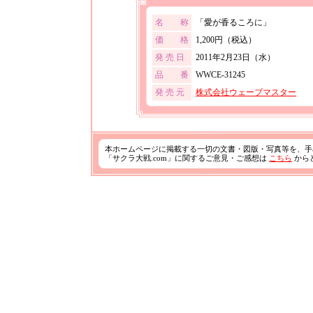
名 称
「愛が香るころに」
価 格
1,200円（税込）
発 売 日
2011年2月23日（水）
品 番
WWCE-31245
発 売 元
株式会社ウェーブマスター
本ホームページに掲載する一切の文書・図版・写真等を、手
「サクラ大戦.com」に関するご意見・ご感想は
こちら
から