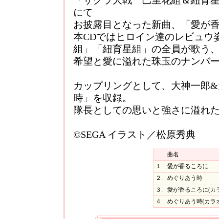
「サクラ大戦 巴里花組＆紐育星組
にて
お披露目となった新曲、「愛が
本CDではヒロイン達のレビュウ
組」「紐育星組」の全員が歌う
希望と愛に溢れた珠玉のナンバ
カップリングとして、大神一郎&
時」を収録。
隊長としての思いと強さに溢れ
©SEGA イラスト／松原秀典
曲名
１.
愛が香るころに
２.
めぐりあう時
３.
愛が香るころに(カ
４.
めぐりあう時(カラ