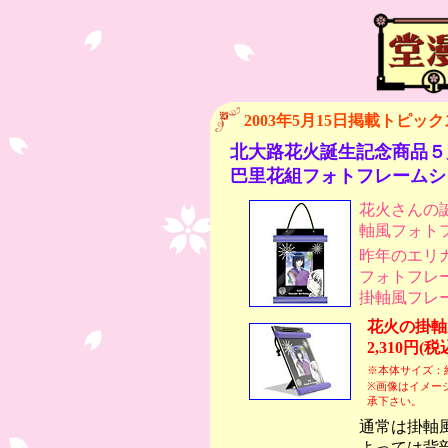
2003年5月15日掲載トピック
北大路花火誕生記念商品５
巴里花組フォトフレームシ
花火さんの
軸風フォト
昨年のエリ
フォトフレ
掛軸風フレ
花火の掛軸
2,310円(税
※本体サイズ：約縦
※画像はイメー
承下さい。
通常は掛軸
よっては背