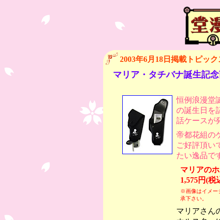
2003年6月18日掲載トピック
マリア・タチバナ誕生記念
恒例浪漫堂
の誕生日を
話ケースが
帝都花組の
ご好評頂い
たい逸品で
マリアのホ
1,575円(税
※画像はイメー
承下さい。
マリアさん