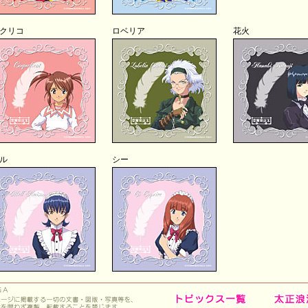
クリコ
ロベリア
花火
ル
シー