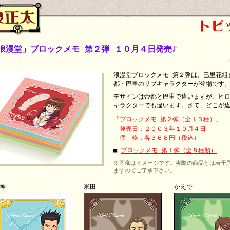
浪漫堂」ブロックメモ 第２弾 １０月４日発売♪
浪漫堂ブロックメモ 第２弾は、巴里花組
都・巴里のサブキャラクターが登場です
デザインは帝都と巴里で違いますが、ヒ
ャラクターでも違います。さて、どこが
「ブロックメモ 第２弾（全１３種）」
発売日：２００３年１０月４日
価 格：各３６８円（税込）
■
ブロックメモ 第１弾（全８種類）
※画像はイメージです。実際の商品とは若干
ますのでご了承下さい。
神
米田
かえで