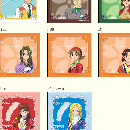
すみ
由里
椿
リカ
グリシーヌ