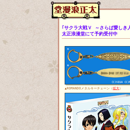
｢サクラ大戦Ｖ ～さらば愛しき
太正浪漫堂にて予約受付中
▲ROMANDOメタルキーチェーン（
拡大
）