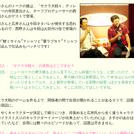
井さんのトークの後は、「サクラ大戦Ｖ」ディレ
ターの寺田貴治さん、チーフプロデューサーの西
陽さんがゲストで登場。
田さんと広井さんは今回ネタバレが発生する恐れ
あるので、西野さんは今回はお目付け役で登場の
！
称“鯉ミサイル”Ｙシャツと“愛ラブＮＹ”Ｔシャツ
着込んで仕込みもバッチリです♪
配人：
「サクラ大戦Ｖ」の見所はどこですか？
田氏：
ニューヨークの摩天楼を上から見下ろしたら綺麗だろうな、と思ったので、
戦などに落としこんでみました。摩天楼の空は実際霞んでいて本当はビルの
かったりするリアルさ、人と都市が密着している実際の紐育っぽさを表現す
動パートは３Ｄにしてみました。そこに注目してほしいですね。
クラ大戦のゲームを作る上で、関係者の間で合宿が開かれることがあるそうで、話題
合宿話に。
うやくキャラクターが決定して眠りにつき、目覚めると広井氏から全く違うキャラク
筆イラスト入りのキャラクターイメージが出来上がっていたのには、さすがのあかほ
していたなど、合宿には数々のエピソードがあって、話題は尽きません。
配人：
各キャラクターについて、皆さんにここは押さえて欲しい！ という場面は