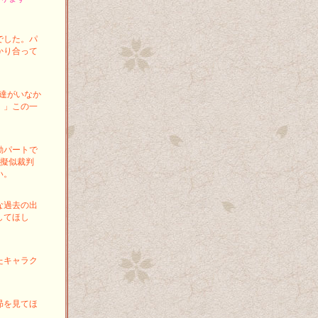
でした。パ
かり合って
友達がいなか
！」この一
動パートで
の擬似裁判
い。
な過去の出
してほし
たキャラク
昴を見てほ