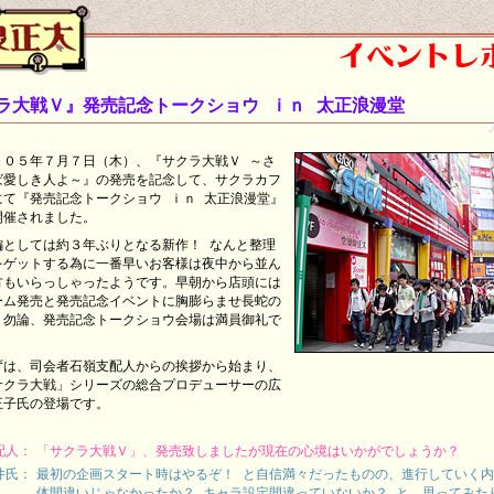
ラ大戦Ｖ』発売記念トークショウ ｉｎ 太正浪漫堂
００５年７月７日（木）、『サクラ大戦Ｖ ～さ
ば愛しき人よ～』の発売を記念して、サクラカフ
にて『発売記念トークショウ ｉｎ 太正浪漫堂』
開催されました。
編としては約３年ぶりとなる新作！ なんと整理
をゲットする為に一番早いお客様は夜中から並ん
方もいらっしゃったようです。早朝から店頭には
ーム発売と発売記念イベントに胸膨らませ長蛇の
。勿論、発売記念トークショウ会場は満員御礼で
。
ずは、司会者石嶺支配人からの挨拶から始まり、
サクラ大戦」シリーズの総合プロデューサーの広
王子氏の登場です。
配人：
「サクラ大戦Ｖ」、発売致しましたが現在の心境はいかがでしょうか？
井氏：
最初の企画スタート時はやるぞ！ と自信満々だったものの、進行していく
体間違いじゃなかったか？ キャラ設定間違っていないか？ と、思ってみた