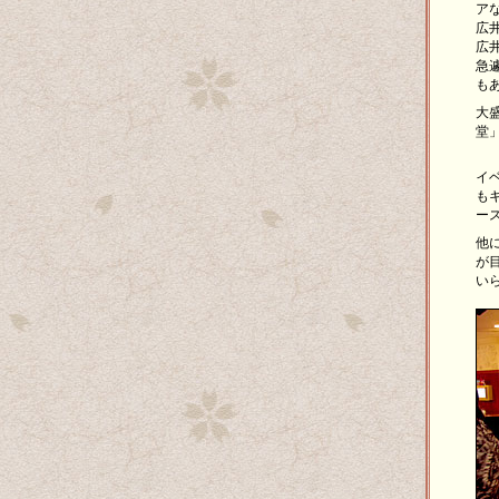
ア
広
広
急
も
大
堂
イ
も
ー
他
が
い