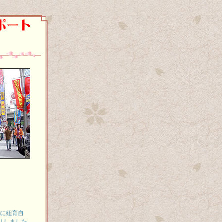
内に紐育自
りしました