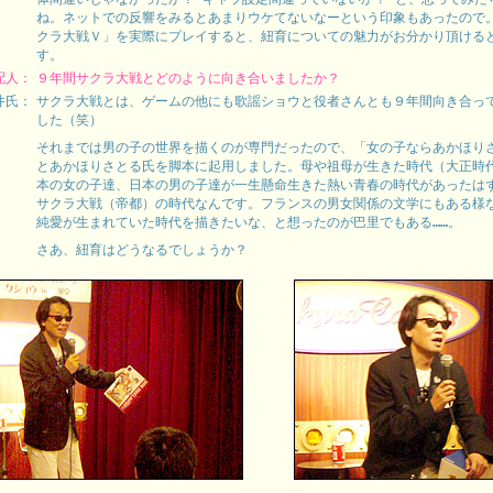
ね。ネットでの反響をみるとあまりウケてないなーという印象もあったので
クラ大戦Ｖ」を実際にプレイすると、紐育についての魅力がお分かり頂ける
す。
配人：
９年間サクラ大戦とどのように向き合いましたか？
井氏：
サクラ大戦とは、ゲームの他にも歌謡ショウと役者さんとも９年間向き合っ
した（笑）
それまでは男の子の世界を描くのが専門だったので、「女の子ならあかほり
とあかほりさとる氏を脚本に起用しました。母や祖母が生きた時代（大正時
本の女の子達、日本の男の子達が一生懸命生きた熱い青春の時代があったは
サクラ大戦（帝都）の時代なんです。フランスの男女関係の文学にもある様
純愛が生まれていた時代を描きたいな、と想ったのが巴里でもある……。
さあ、紐育はどうなるでしょうか？