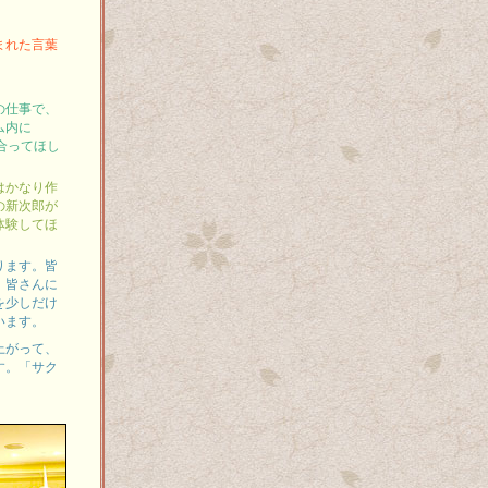
まれた言葉
。
の仕事で、
ム内に
合ってほし
はかなり作
の新次郎が
体験してほ
ります。皆
、皆さんに
を少しだけ
います。
上がって、
す。「サク