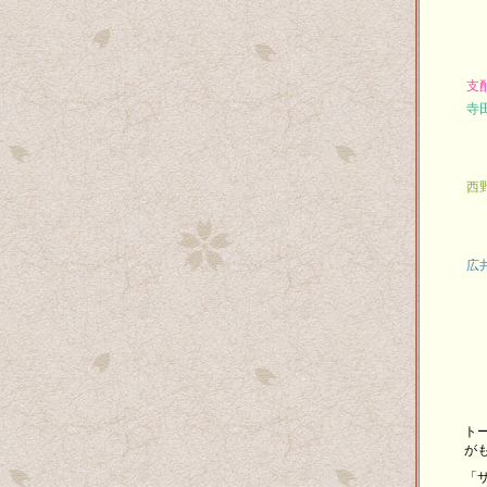
支
寺
西
広
ト
が
「