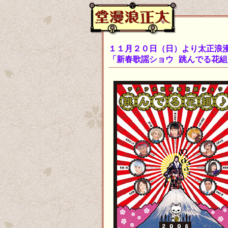
１１月２０日（日）より太正浪
「新春歌謡ショウ 跳んでる花組