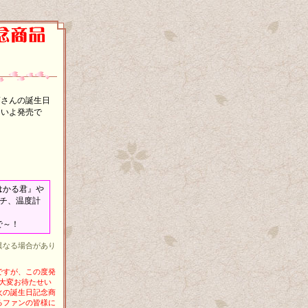
蘭さんの誕生日
よいよ発売で
はかる君』や
ッチ、温度計
で～！
異なる場合があり
ですが、この度発
。大変お待たせい
火の誕生日記念商
るファンの皆様に