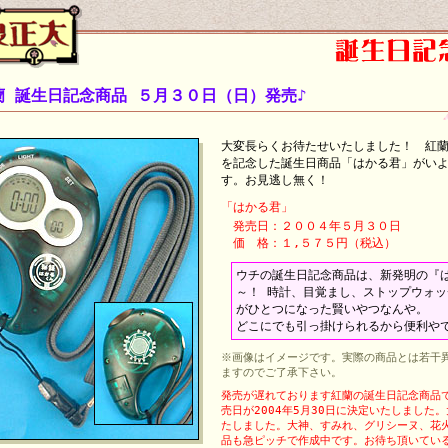
蘭 誕生日記念商品 ５月３０日（日）発売♪
大変長らくお待たせいたしました！ 紅
を記念した誕生日商品「はかる君」がい
す。お見逃し無く！
「はかる君」
発売日：２００４年５月３０日
価 格：１,５７５円（税込）
ウチの誕生日記念商品は、新発明の『
～！ 時計、目覚まし、ストップウォ
がひとつになった賢いやつなんや。
どこにでも引っ掛けられるから便利や
※画像はイメージです。実際の商品とは若干
ますのでご了承下さい。
発売が遅れております紅蘭の誕生日記念商品
売日が2004年5月30日に決定いたしました
たしました。大神、すみれ、グリシーヌ、花
品も急ピッチで作成中です。お待ち頂いてい