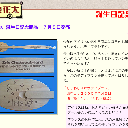
ス 誕生日記念商品 ７月５日発売
今年のアイリスの誕生日商品は毎日のお
っちゃう、ボディブラシです。
長い取っ手がついているので、届きにく
すいのはもちろん、取っ手を外してハン
できちゃいます♪
「かゆい所に手が届く」とはまさにこの事
ら、このボディブラシを使ってさっぱり
ね。
「しゅわしゅわボディブラシ」
発売日：２００５年７月５日
価 格：１,５７５円（税込）
アイリスはね、おふろだぁい好き♪ 帝
プールみたいに広くって楽しいよ！
フランスのお家ではね、泡のお風呂に
それを思い出してこのボディブラシを