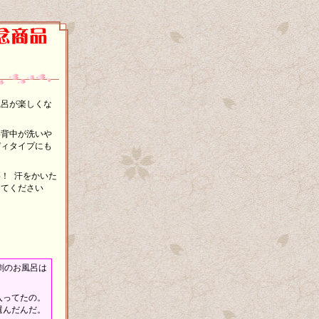
風呂が楽しくな
い背中が洗いや
ディタイプにも
！ 汗をかいた
してください
劇のお風呂は
入ってたの。
選んだんだ。