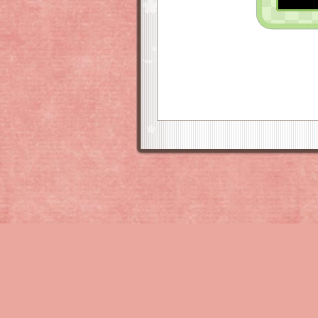
本サイトに掲載する一切の文書･図版･写真等を､手段や形
『サクラ大戦.com』をご利用いただく前提として、
こち