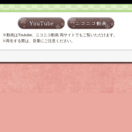
※動画はYoutube、ニコニコ動画 両サイトでもご覧いただけます。
※再生する際は、音量にご注意ください。
態を問わず複製､転載することを禁じます｡｢サクラ大戦.com｣に関するご意見･ご感想は
こちら
からお
ら
の内容をご理解の上ご承諾下さい。