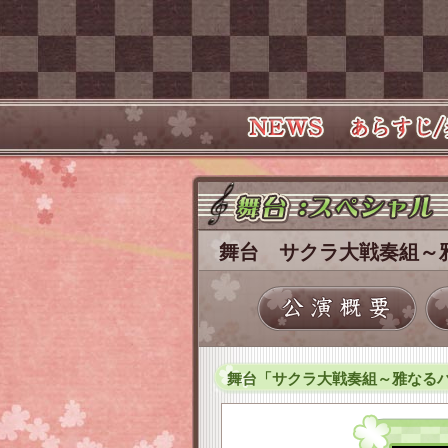
舞台 サクラ大戦奏組～
舞台「サクラ大戦奏組～雅なるハ