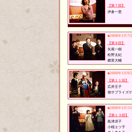
【第７回】
伊倉一恵
●2008年3月
【第９回】
矢尾一樹
松野太紀
郷里大輔
●2008年3月
【第１１回】
広井王子
他サプライズ
●2008年3月1
【第１３回】
島津冴子
小桜エツ子