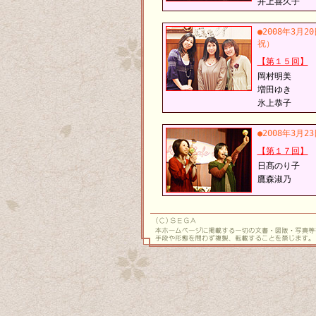
井上喜久子
●2008年3月2
祝）
【第１５回】
岡村明美
増田ゆき
氷上恭子
●2008年3月2
【第１７回】
日髙のり子
鷹森淑乃