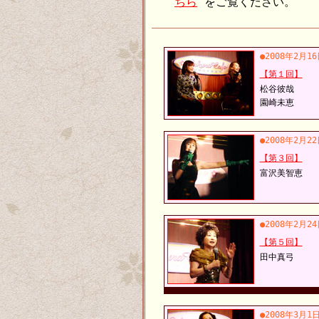
ちら
をご覧ください。
●2008年2月1
【第１回】
松谷彼哉
園崎未恵
●2008年2月2
【第３回】
富沢美智恵
●2008年2月2
【第５回】
田中真弓
●2008年3月