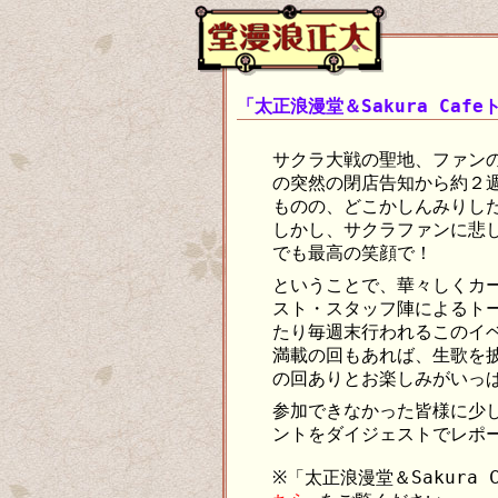
「太正浪漫堂＆Sakura Ca
サクラ大戦の聖地、ファンの憩
の突然の閉店告知から約２
ものの、どこかしんみりし
しかし、サクラファンに悲
でも最高の笑顔で！
ということで、華々しくカ
スト・スタッフ陣によるト
たり毎週末行われるこのイ
満載の回もあれば、生歌を
の回ありとお楽しみがいっぱ
参加できなかった皆様に少
ントをダイジェストでレポ
※「太正浪漫堂＆Sakura