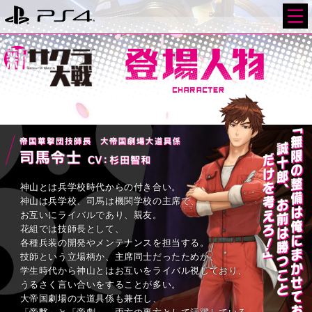
神山とは兵学校時代からの付き合い。
神山は兵学校、司馬は機関学校の主席で、
お互いにライバルであり、親友。
花組では技師長として、
各種兵装の開発やメンテナンスを担当する。
技師という立場柄か、主席同士だったためか、
学生時代から神山とはお互いをライバル視しており、
うるさく言い合いをすることが多い。
大帝国劇場の大道具係も兼任し、