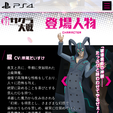
夜叉と共に、帝都に突如現れた
上級降魔。
傲慢で高飛車な性格をしており、
人々に恐怖を与え、
絶望に染めることを喜びとする
歪んだ心を持つ。
卓越した魔力から生み出される
「幻術」を得意とし、
さまざまな幻惑で
歯向かうものを苦しめ、
確実に仕留めていく。