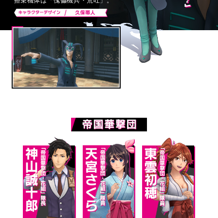
搭乗機体は「傀儡機兵・荒吐」。