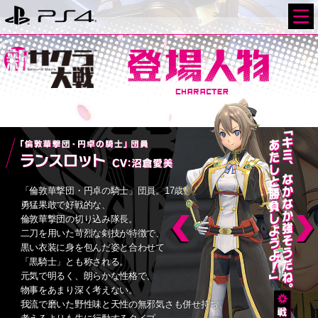
「倫敦華撃団・円卓の騎士」団員。17歳。
勇猛果敢で好戦的な、
倫敦華撃団の切り込み隊長。
二刀を用いた苛烈な剣技が特徴で、
黒い衣装に身を包んだ姿と合わせて
「黒騎士」とも称される。
元気で明るく、朗らかな性格で、
物事をあまり深く考えない。
我流で磨いた野性味と天性の無邪気さも併せ持ち、